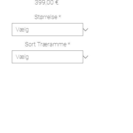
Pris
399,00 €
Størrelse
*
Sort Træramme
*
Tilføj til kurv
Køb nu
Højkvalitetsprint på italiensk
330g/m bomuldslærred. Trykket
leveres klar til at hænge på
væggen, med eller uden