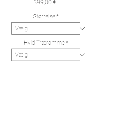
Pris
399,00 €
Størrelse
*
Hvid Træramme
*
Tilføj til kurv
Køb nu
Højkvalitetsprint på italiensk
330g/m bomuldslærred. Trykket
leveres klar til at hænge på
væggen, med eller uden