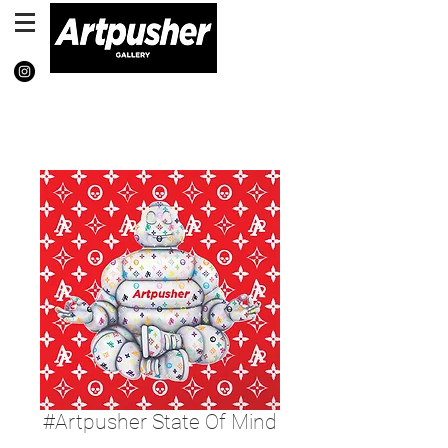
#Artpusher State Of Mind