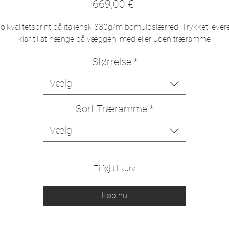
Pris
669,00 €
øjkvalitetsprint på italiensk 330g/m bomuldslærred. Trykket lever
klar til at hænge på væggen, med eller uden træramme
Størrelse
*
Vælg
Sort Træramme
*
Vælg
Tilføj til kurv
Køb nu