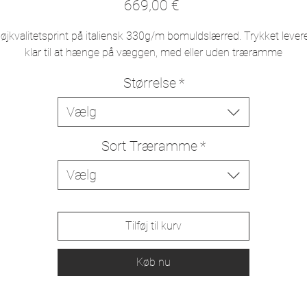
Pris
669,00 €
øjkvalitetsprint på italiensk 330g/m bomuldslærred. Trykket lever
klar til at hænge på væggen, med eller uden træramme
Størrelse
*
Vælg
Sort Træramme
*
Vælg
Tilføj til kurv
Køb nu