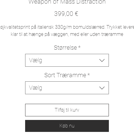
Weapon of Mass Distraction
Pris
399,00 €
øjkvalitetsprint på italiensk 330g/m bomuldslærred. Trykket lever
klar til at hænge på væggen, med eller uden træramme
Størrelse
*
Vælg
Sort Træramme
*
Vælg
Tilføj til kurv
Køb nu